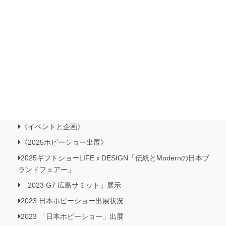
Natio 日本の美 シンプルライン 作品集
銘木で創るJewelry
Swing.aiシリーズ
すくも藍・ボタニカル Beads作品
すくも藍・花紅・二藍・MIX・ボタニカル Beadsキット
展示会＆イベント
2026日本ホビーショー出展
「日本の美・創作の美」コンテスト
《イベントと企画》
《2025ホビーショー出展》
2025ギフトショーLIFEｘDESIGN「伝統とModernの日本ブ
ランドフェアー」
「2023 G7 広島サミット」展示
2023 日本ホビーショー出展状況
2023 「日本ホビーショー」出展