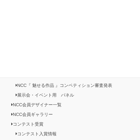
2022ホビーショー
有楽町マルイ展示・販売イベント開催
日本橋三越本店５階 催事記・プロモーション《日本の美がお
りなすビーズジュエリー展》開催
NCC情報
Natioクリエイターズクラブ
NCC・ビーズクラブメンバーズルーム
NCC会員イベント情報
NCC『 魅せる作品 』コンペティション作品展
NCC『 魅せる作品 』コンペティション審査発表
展示会・イベント用 パネル
NCC会員デザイナー一覧
NCC会員ギャラリー
コンテスト受賞
コンテスト入賞情報