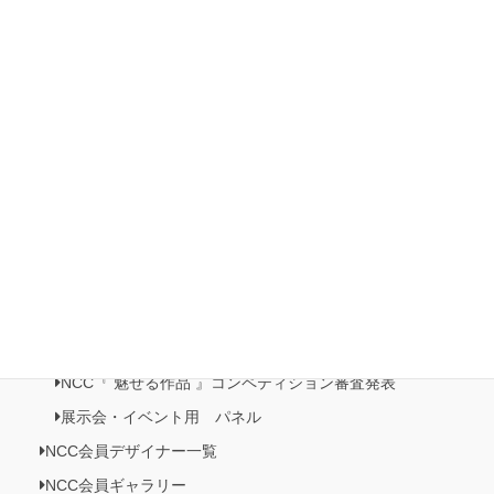
2022 第3回 日本橋三越本店イベント 本店 5F 歳時記プロ
モーション
2022ホビーショー
有楽町マルイ展示・販売イベント開催
日本橋三越本店５階 催事記・プロモーション《日本の美がお
りなすビーズジュエリー展》開催
NCC情報
Natioクリエイターズクラブ
NCC・ビーズクラブメンバーズルーム
NCC会員イベント情報
NCC『 魅せる作品 』コンペティション作品展
NCC『 魅せる作品 』コンペティション審査発表
展示会・イベント用 パネル
NCC会員デザイナー一覧
NCC会員ギャラリー