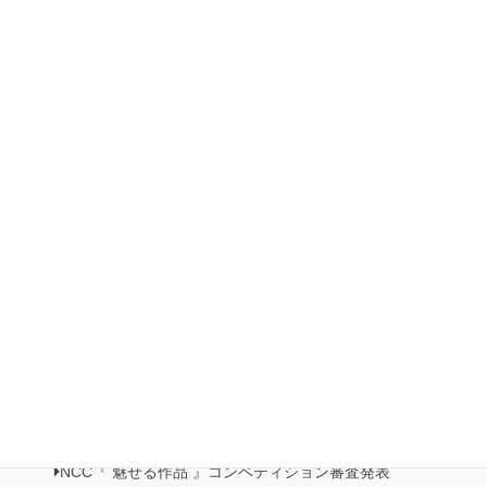
2023 日本ホビーショー出展状況
2023 「日本ホビーショー」出展
第5回 Natio展 開催
2022 第3回 日本橋三越本店イベント 本店 5F 歳時記プロ
モーション
2022ホビーショー
有楽町マルイ展示・販売イベント開催
日本橋三越本店５階 催事記・プロモーション《日本の美がお
りなすビーズジュエリー展》開催
NCC情報
Natioクリエイターズクラブ
NCC・ビーズクラブメンバーズルーム
NCC会員イベント情報
NCC『 魅せる作品 』コンペティション作品展
NCC『 魅せる作品 』コンペティション審査発表