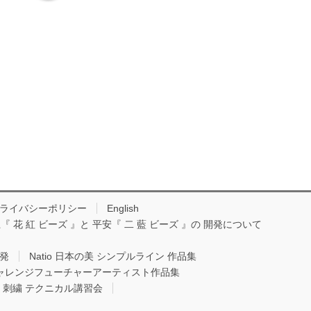
ライバシーポリシー
English
『 花 紅 ビーズ 』と 平安『 二 藍 ビーズ 』の 開発について
開発
Natio 日本の美 シンプルライン 作品集
Oチャレンジフューチャーアーティスト作品集
io 刺繍 テクニカル講習会