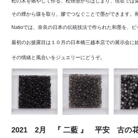
松の木を燃やして作る、松煙墨からはじまり、現在では
その煙から煤を取り、膠でつなぐことで墨ができます。
Natioでは、奈良の日本の伝統技法で作られた和墨を、
最初のお披露目は１０月の日本橋三越本店での展示会に
その情緒と風合いをジュエリーにどうぞ。
2021 2月 『 二藍 』 平安 古の