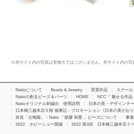
※本サイト内の写真は実物大ではございません。本サイト内の写
Natioについて
Beads & Jewelry
受賞作品
スクール
Natioの創るビーズ＆パーツ
HOME
NCC『 魅せる作
Natioオリジナル刺繍台 使用説明
日本の美・デザインチ
日本橋三越本店５階 催事記・プロモーション《日本の美がお
奈良「古梅園」・Natio 「煤膠 和墨 」ビーズについて
事業
2022 ホビーショー開催
2022 第3回 日本橋三越本店イ