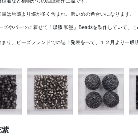
菜種油など植物からの油煙墨が主流です。
和墨は唐墨より煤が多く含まれ、濃いめの色合いになります。
ビーズやパーツに着せて「煤膠 和墨」Beadsを製作していて
始まり、ビーズフレンドでの誌上発表をへて、１２月より一般
花紫