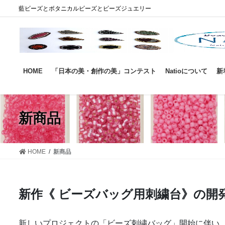
コ
ナ
藍ビーズとボタニカルビーズとビーズジュエリー
ン
ビ
テ
ゲ
ン
ー
ツ
シ
に
ョ
HOME
「日本の美・創作の美」コンテスト
Natioについて
新
移
ン
動
に
移
動
新商品
HOME
新商品
新作《 ビーズバッグ用刺繍台》の開
新しいプロジェクトの「ビーズ刺繍バッグ」開始に伴い