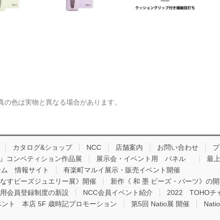
真の色は実物と異なる場合があります。
カタログ&ショップ
NCC
店舗案内
お問い合わせ
プ
品 』コンペティション作品展
展示会・イベント用 パネル
最上
ーム 情報サイト
有楽町マルイ展示・販売イベント開催
りなすビーズジュエリー展》開催
新作《 和 墨 ビーズ・パーツ》の
用会員登録制度の新設
NCC会員イベント紹介
2022 TOH
ベント 本店 5F 歳時記プロモーション
第5回 Natio展 開催
Nat