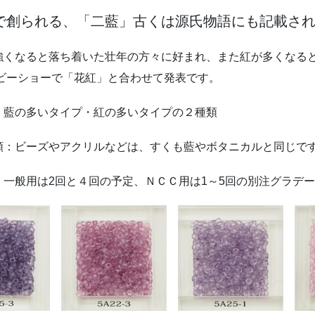
で創られる、「二藍」古くは源氏物語にも記載さ
強くなると落ち着いた壮年の方々に好まれ、また紅が多くなる
ホビーショーで「花紅」と合わせて発表です。
：藍の多いタイプ・紅の多いタイプの２種類
類：ビーズやアクリルなどは、すくも藍やボタニカルと同じで
一般用は2回と４回の予定、ＮＣＣ用は1～5回の別注グラデ