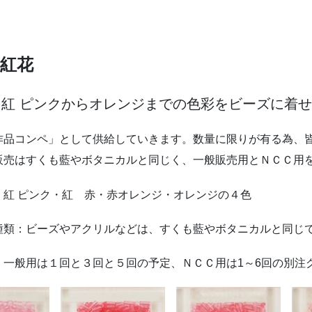
上紅花
て紅 ピンクからオレンジまでの色彩をビーズに着
作品コンペ」として供給していきます。数量に限りが有る為、
販売はすくも藍やボタニカルと同じく、一般販売用とＮＣＣ用
紅 ピンク・紅 赤・赤オレンジ・オレンジの４色
類：ビーズやアクリルなどは、すくも藍やボタニカルと同じ
一般用は１回と３回と５回の予定、ＮＣＣ用は1～6回の別注