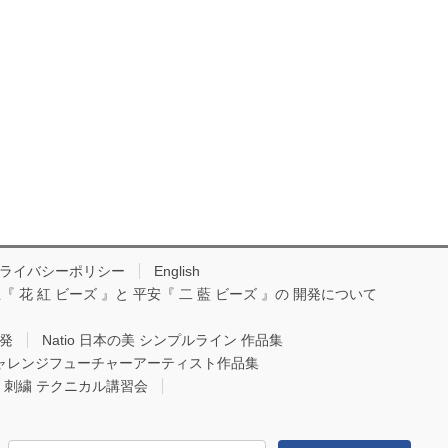
ライバシーポリシー
English
『 花 紅 ビーズ 』と 平安『 二 藍 ビーズ 』の 開発について
開発
Natio 日本の美 シンプルライン 作品集
Oチャレンジフューチャーアーティスト作品集
io 刺繍 テクニカル講習会