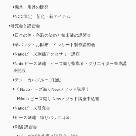
機具・用具の開発
NCC限定 新色・新アイテム
研究会と講習会
日本の美・色彩の染めと抽出液の講習会
革バッグ・お財布 インサート製作講習会
Natioビーズ刺繍アクセサリー講座
Natioビーズ刺繍・ビーズ織り指導者・クリエイター養成講
座開設
テクニカルグループ始動
《 Natioビーズ織りNewメソッド講座 》
Natio ビーズ織り Newメソッド講座申込書
Natioビーズ研究会
ビーズ刺繡・織りバッグ口金
刺繍 講習会