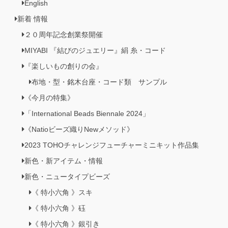
English
新着 情報
２０周年記念創業祭開催
MIYABI 『結びのジュエリー』絹 糸・コード
『楽しいもの創りの会』
布地・型・銘木台座・コード類 サンプル
《今月の特集》
「International Beads Biennale 2024」
《Natioビーズ織りNewメソッド》
2023 TOHOチャレンジフューチャーミニキット作品集
新色・新アイテム・情報
新色・ニュータイプビーズ
《 特小六角 》スキ
《 特小六角 》砡
《 特小六角 》銀引き