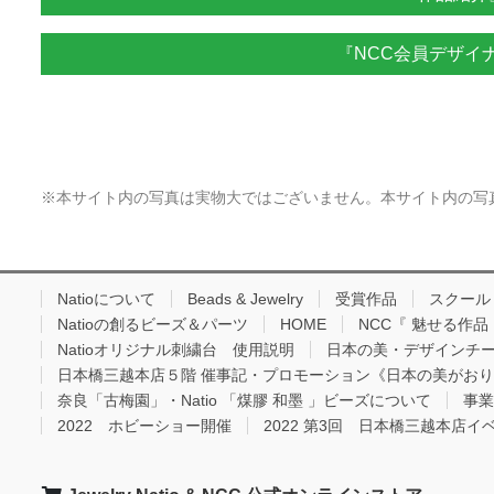
『NCC会員デザイ
※本サイト内の写真は実物大ではございません。本サイト内の写
Natioについて
Beads & Jewelry
受賞作品
スクール
Natioの創るビーズ＆パーツ
HOME
NCC『 魅せる作
Natioオリジナル刺繍台 使用説明
日本の美・デザインチ
日本橋三越本店５階 催事記・プロモーション《日本の美がお
奈良「古梅園」・Natio 「煤膠 和墨 」ビーズについて
事業
2022 ホビーショー開催
2022 第3回 日本橋三越本店イ