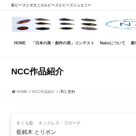
コ
ナ
藍ビーズとボタニカルビーズとビーズジュエリー
ン
ビ
テ
ゲ
ン
ー
ツ
シ
に
ョ
HOME
「日本の美・創作の美」コンテスト
Natioについて
新
移
ン
動
に
移
動
NCC作品紹介
HOME
NCC作品紹介
澤口 恵利
すくも藍
ネックレス・ブローチ
藍銘木 とリボン