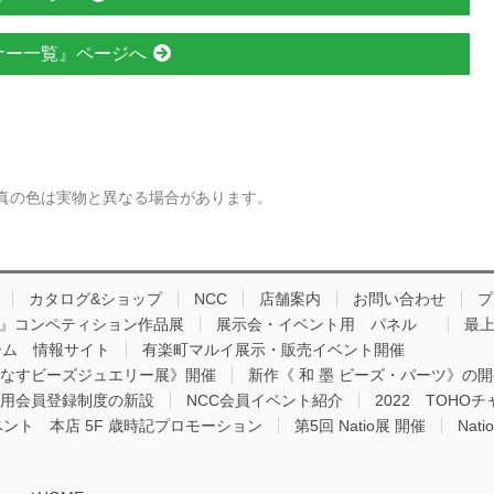
ナー一覧』ページへ
真の色は実物と異なる場合があります。
カタログ&ショップ
NCC
店舗案内
お問い合わせ
プ
品 』コンペティション作品展
展示会・イベント用 パネル
最上
ーム 情報サイト
有楽町マルイ展示・販売イベント開催
りなすビーズジュエリー展》開催
新作《 和 墨 ビーズ・パーツ》の
用会員登録制度の新設
NCC会員イベント紹介
2022 TOH
ベント 本店 5F 歳時記プロモーション
第5回 Natio展 開催
Nat