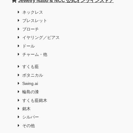
Jewelry Natio & NCC 公式オンラインストア
ネックレス
ブレスレット
ブローチ
イヤリング／ピアス
ドール
チャーム・他
すくも藍
ボタニカル
Swing.ai
輪島の漆
すくも藍銘木
銘木
シルバー
その他