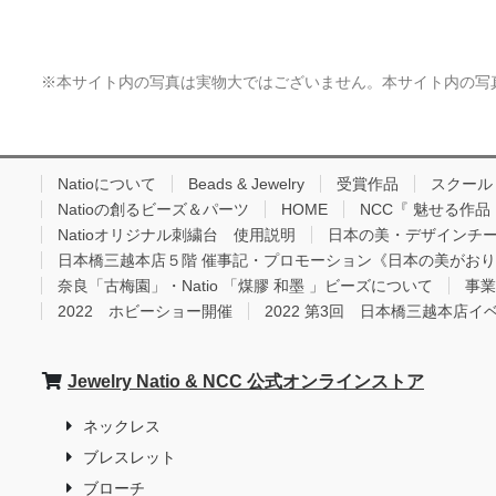
※本サイト内の写真は実物大ではございません。本サイト内の写
Natioについて
Beads & Jewelry
受賞作品
スクール
Natioの創るビーズ＆パーツ
HOME
NCC『 魅せる作
Natioオリジナル刺繍台 使用説明
日本の美・デザインチ
日本橋三越本店５階 催事記・プロモーション《日本の美がお
奈良「古梅園」・Natio 「煤膠 和墨 」ビーズについて
事業
2022 ホビーショー開催
2022 第3回 日本橋三越本店イ
Jewelry Natio & NCC 公式オンラインストア
ネックレス
ブレスレット
ブローチ