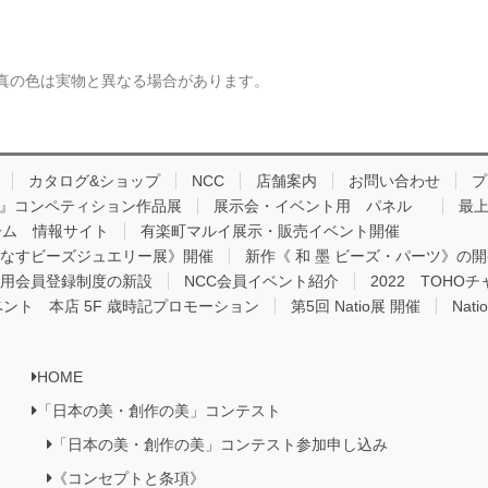
真の色は実物と異なる場合があります。
カタログ&ショップ
NCC
店舗案内
お問い合わせ
プ
品 』コンペティション作品展
展示会・イベント用 パネル
最上
ーム 情報サイト
有楽町マルイ展示・販売イベント開催
りなすビーズジュエリー展》開催
新作《 和 墨 ビーズ・パーツ》の
用会員登録制度の新設
NCC会員イベント紹介
2022 TOH
ベント 本店 5F 歳時記プロモーション
第5回 Natio展 開催
Nat
HOME
「日本の美・創作の美」コンテスト
「日本の美・創作の美」コンテスト参加申し込み
《コンセプトと条項》