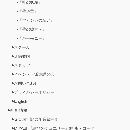
『杜の妖精』
『夢遊華』
『ブビンガの装い』
『夢の彼方へ』
『ハーモニー』
スクール
店舗案内
スタッフ
イベント・派遣講習会
お問い合わせ
プライバシーポリシー
English
新着 情報
２０周年記念創業祭開催
MIYABI 『結びのジュエリー』絹 糸・コード