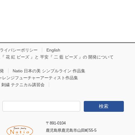
ライバシーポリシー
English
『 花 紅 ビーズ 』と 平安『 二 藍 ビーズ 』の 開発について
開発
Natio 日本の美 シンプルライン 作品集
Oチャレンジフューチャーアーティスト作品集
io 刺繍 テクニカル講習会
検
索:
〒891-0104
鹿児島県鹿児島市山田町55-5