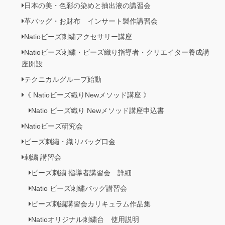
日本の美・色彩の染めと抽出液の講習会
革バッグ・お財布 インサート製作講習会
Natioビーズ刺繍アクセサリー講座
Natioビーズ刺繍・ビーズ織り指導者・クリエイター養成講
座開設
テクニカルグループ始動
《 Natioビーズ織りNewメソッド講座 》
Natio ビーズ織り Newメソッド講座申込書
Natioビーズ研究会
ビーズ刺繡・織りバッグ口金
刺繍 講習会
ビーズ刺繍 指導者講習会 詳細
Natio ビーズ刺繡バッグ講習会
ビーズ刺繍講習会カリキュラム作品集
Natioオリジナル刺繍台 使用説明