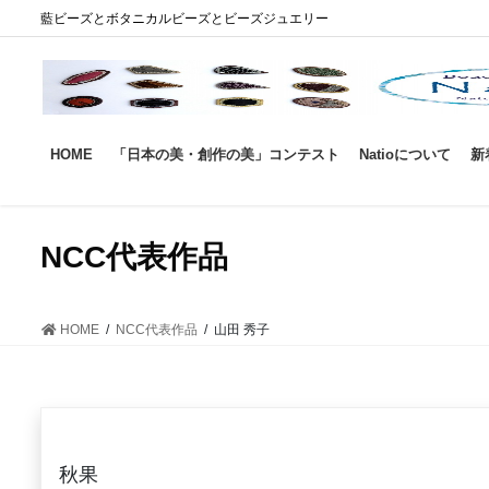
コ
ナ
藍ビーズとボタニカルビーズとビーズジュエリー
ン
ビ
テ
ゲ
ン
ー
ツ
シ
に
ョ
HOME
「日本の美・創作の美」コンテスト
Natioについて
新
移
ン
動
に
移
動
NCC代表作品
HOME
NCC代表作品
山田 秀子
秋果