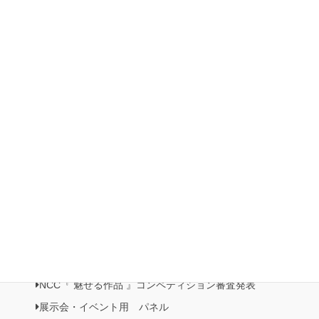
2023 「日本ホビーショー」出展
第5回 Natio展 開催
2022 第3回 日本橋三越本店イベント 本店 5F 歳時記プロ
モーション
2022ホビーショー
有楽町マルイ展示・販売イベント開催
日本橋三越本店５階 催事記・プロモーション《日本の美がお
りなすビーズジュエリー展》開催
NCC情報
Natioクリエイターズクラブ
NCC・ビーズクラブメンバーズルーム
NCC会員イベント情報
NCC『 魅せる作品 』コンペティション作品展
NCC『 魅せる作品 』コンペティション審査発表
展示会・イベント用 パネル