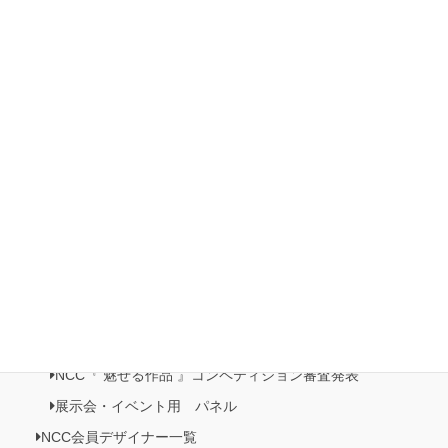
第5回 Natio展 開催
2022 第3回 日本橋三越本店イベント 本店 5F 歳時記プロ
モーション
2022ホビーショー
有楽町マルイ展示・販売イベント開催
日本橋三越本店５階 催事記・プロモーション《日本の美がお
りなすビーズジュエリー展》開催
NCC情報
Natioクリエイターズクラブ
NCC・ビーズクラブメンバーズルーム
NCC会員イベント情報
NCC『 魅せる作品 』コンペティション作品展
NCC『 魅せる作品 』コンペティション審査発表
展示会・イベント用 パネル
NCC会員デザイナー一覧