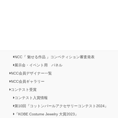
日本橋三越本店５階 催事記・プロモーション《日本の美がお
りなすビーズジュエリー展》開催
NCC情報
Natioクリエイターズクラブ
NCC・ビーズクラブメンバーズルーム
NCC会員イベント情報
NCC『 魅せる作品 』コンペティション作品展
NCC『 魅せる作品 』コンペティション審査発表
展示会・イベント用 パネル
NCC会員デザイナー一覧
NCC会員ギャラリー
コンテスト受賞
コンテスト入賞情報
第10回『コットンパールアクセサリーコンテスト2024』
『KOBE Costume Jewelry 大賞2023』