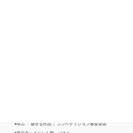
2023 「日本ホビーショー」出展
第5回 Natio展 開催
2022 第3回 日本橋三越本店イベント 本店 5F 歳時記プロ
モーション
2022ホビーショー
有楽町マルイ展示・販売イベント開催
日本橋三越本店５階 催事記・プロモーション《日本の美がお
りなすビーズジュエリー展》開催
NCC情報
Natioクリエイターズクラブ
NCC・ビーズクラブメンバーズルーム
NCC会員イベント情報
NCC『 魅せる作品 』コンペティション作品展
NCC『 魅せる作品 』コンペティション審査発表