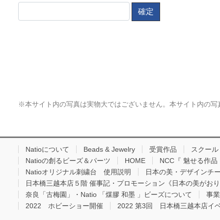
※本サイト内の写真は実物大ではございません。本サイト内の写
Natioについて
Beads & Jewelry
受賞作品
スクール
Natioの創るビーズ＆パーツ
HOME
NCC『 魅せる作
Natioオリジナル刺繍台 使用説明
日本の美・デザインチ
日本橋三越本店５階 催事記・プロモーション《日本の美がお
奈良「古梅園」・Natio 「煤膠 和墨 」ビーズについて
事業
2022 ホビーショー開催
2022 第3回 日本橋三越本店イ