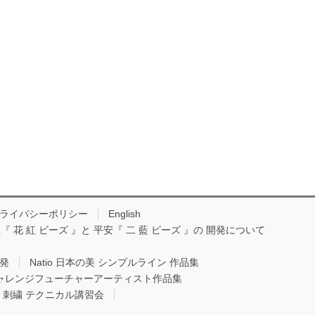
ライバシーポリシー
English
『 花 紅 ビーズ 』と 平安『 二 藍 ビーズ 』の 開発について
開発
Natio 日本の美 シンプルライン 作品集
Oチャレンジフューチャーアーティスト作品集
io 刺繍 テクニカル講習会