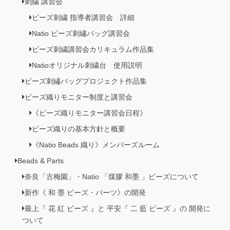
刺繍 講習会
ビーズ刺繍 指導者講習会 詳細
Natio ビーズ刺繡バッグ講習会
ビーズ刺繍講習会カリキュラム作品集
Natioオリジナル刺繍台 使用説明
ビーズ刺繡バッグプロジェクト作品集
ビーズ織りモニター制度と講習会
《ビーズ織りモニター講習会日程》
ビーズ織りの基本方針と概要
《Natio Beads 織り》メンバーズルーム
Beads & Parts
奈良「古梅園」・Natio 「煤膠 和墨 」ビーズについて
新作《 和 墨 ビーズ・パーツ》の開発
最上『 花 紅 ビーズ 』と 平安『 二 藍 ビーズ 』の 開発に
ついて