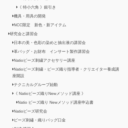
《 特小六角 》銀引き
機具・用具の開発
NCC限定 新色・新アイテム
研究会と講習会
日本の美・色彩の染めと抽出液の講習会
革バッグ・お財布 インサート製作講習会
Natioビーズ刺繍アクセサリー講座
Natioビーズ刺繍・ビーズ織り指導者・クリエイター養成講
座開設
テクニカルグループ始動
《 Natioビーズ織りNewメソッド講座 》
Natio ビーズ織り Newメソッド講座申込書
Natioビーズ研究会
ビーズ刺繡・織りバッグ口金