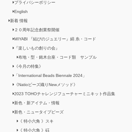
プライバシーポリシー
English
新着 情報
２０周年記念創業祭開催
MIYABI 『結びのジュエリー』絹 糸・コード
『楽しいもの創りの会』
布地・型・銘木台座・コード類 サンプル
《今月の特集》
「International Beads Biennale 2024」
《Natioビーズ織りNewメソッド》
2023 TOHOチャレンジフューチャーミニキット作品集
新色・新アイテム・情報
新色・ニュータイプビーズ
《 特小六角 》スキ
《 特小六角 》砡