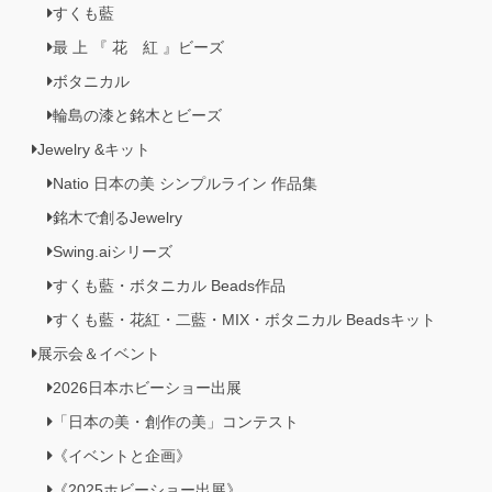
すくも藍
最 上 『 花 紅 』ビーズ
ボタニカル
輪島の漆と銘木とビーズ
Jewelry &キット
Natio 日本の美 シンプルライン 作品集
銘木で創るJewelry
Swing.aiシリーズ
すくも藍・ボタニカル Beads作品
すくも藍・花紅・二藍・MIX・ボタニカル Beadsキット
展示会＆イベント
2026日本ホビーショー出展
「日本の美・創作の美」コンテスト
《イベントと企画》
《2025ホビーショー出展》