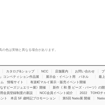
真の色は実物と異なる場合があります。
カタログ&ショップ
NCC
店舗案内
お問い合わせ
プ
品 』コンペティション作品展
展示会・イベント用 パネル
最上
ーム 情報サイト
有楽町マルイ展示・販売イベント開催
りなすビーズジュエリー展》開催
新作《 和 墨 ビーズ・パーツ》の
用会員登録制度の新設
NCC会員イベント紹介
2022 TOH
ベント 本店 5F 歳時記プロモーション
第5回 Natio展 開催
Nat