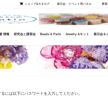
ショップ&カタログ
展示会・イベント用パネル
事業
着 情報
研究会と講習会
Beads & Parts
Jewelry &キット
展示会＆
するには以下にパスワードを入力してください。