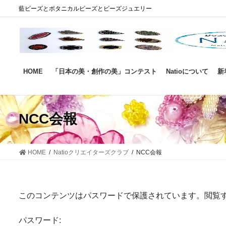
コ
ナ
藍ビーズとボタニカルビーズとビーズジュエリー
ン
ビ
テ
ゲ
ン
ー
ツ
シ
に
ョ
HOME
「日本の美・創作の美」コンテスト
Natioについて
新
移
ン
動
に
移
動
NCC会報
HOME
Natioクリエイターズクラブ
NCC会報
このコンテンツはパスワードで保護されています。閲覧
パスワード: