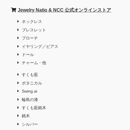
Jewelry Natio & NCC 公式オンラインストア
ネックレス
ブレスレット
ブローチ
イヤリング／ピアス
ドール
チャーム・他
すくも藍
ボタニカル
Swing.ai
輪島の漆
すくも藍銘木
銘木
シルバー