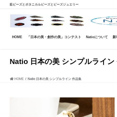
コ
ナ
藍ビーズとボタニカルビーズとビーズジュエリー
ン
ビ
テ
ゲ
ン
ー
ツ
シ
に
ョ
HOME
「日本の美・創作の美」コンテスト
Natioについて
新
移
ン
動
に
移
動
Natio 日本の美 シンプルライン
HOME
Natio 日本の美 シンプルライン 作品集