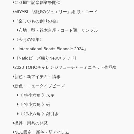
２０周年記念創業祭開催
MIYABI 『結びのジュエリー』絹 糸・コード
『楽しいもの創りの会』
布地・型・銘木台座・コード類 サンプル
《今月の特集》
「International Beads Biennale 2024」
《Natioビーズ織りNewメソッド》
2023 TOHOチャレンジフューチャーミニキット作品集
新色・新アイテム・情報
新色・ニュータイプビーズ
《 特小六角 》スキ
《 特小六角 》砡
《 特小六角 》銀引き
機具・用具の開発
NCC限定 新色・新アイテム