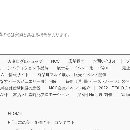
真の色は実物と異なる場合があります。
カタログ&ショップ
NCC
店舗案内
お問い合わせ
プ
品 』コンペティション作品展
展示会・イベント用 パネル
最上
ーム 情報サイト
有楽町マルイ展示・販売イベント開催
りなすビーズジュエリー展》開催
新作《 和 墨 ビーズ・パーツ》の
用会員登録制度の新設
NCC会員イベント紹介
2022 TOH
ベント 本店 5F 歳時記プロモーション
第5回 Natio展 開催
Nat
HOME
「日本の美・創作の美」コンテスト