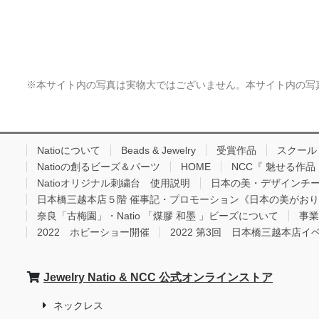
※本サイト内の写真は実物大ではございません。本サイト内の写
Natioについて
Beads & Jewelry
受賞作品
スクール
Natioの創るビーズ＆パーツ
HOME
NCC『 魅せる作
Natioオリジナル刺繍台 使用説明
日本の美・デザインチ
日本橋三越本店５階 催事記・プロモーション《日本の美がお
奈良「古梅園」・Natio 「煤膠 和墨 」ビーズについて
事業
2022 ホビーショー開催
2022 第3回 日本橋三越本店イ
Jewelry Natio & NCC 公式オンラインストア
ネックレス