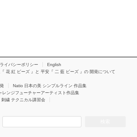
ライバシーポリシー
English
『 花 紅 ビーズ 』と 平安『 二 藍 ビーズ 』の 開発について
開発
Natio 日本の美 シンプルライン 作品集
Oチャレンジフューチャーアーティスト作品集
io 刺繍 テクニカル講習会
検
索: