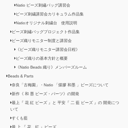
Natio ビーズ刺繡バッグ講習会
ビーズ刺繍講習会カリキュラム作品集
Natioオリジナル刺繍台 使用説明
ビーズ刺繡バッグプロジェクト作品集
ビーズ織りモニター制度と講習会
《ビーズ織りモニター講習会日程》
ビーズ織りの基本方針と概要
《Natio Beads 織り》メンバーズルーム
Beads & Parts
奈良「古梅園」・Natio 「煤膠 和墨 」ビーズについて
新作《 和 墨 ビーズ・パーツ》の開発
最上『 花 紅 ビーズ 』と 平安『 二 藍 ビーズ 』の 開発につ
いて
すくも藍
最 上 『 花 紅 』ビーズ