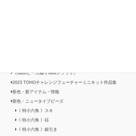
新着 情報
２０周年記念創業祭開催
MIYABI 『結びのジュエリー』絹 糸・コード
『楽しいもの創りの会』
布地・型・銘木台座・コード類 サンプル
《今月の特集》
「International Beads Biennale 2024」
《Natioビーズ織りNewメソッド》
2023 TOHOチャレンジフューチャーミニキット作品集
新色・新アイテム・情報
新色・ニュータイプビーズ
《 特小六角 》スキ
《 特小六角 》砡
《 特小六角 》銀引き