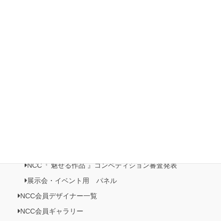
2022 第3回 日本橋三越本店イベント 本店 5F 歳時記プロ
モーション
2022ホビーショー
有楽町マルイ展示・販売イベント開催
日本橋三越本店５階 催事記・プロモーション《日本の美がお
りなすビーズジュエリー展》開催
NCC情報
Natioクリエイターズクラブ
NCC・ビーズクラブメンバーズルーム
NCC会員イベント情報
NCC『 魅せる作品 』コンペティション作品展
NCC『 魅せる作品 』コンペティション審査発表
展示会・イベント用 パネル
NCC会員デザイナー一覧
NCC会員ギャラリー