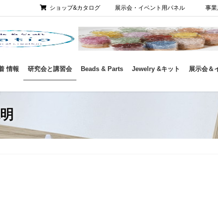
ショップ&カタログ
展示会・イベント用パネル
事業
着 情報
研究会と講習会
Beads & Parts
Jewelry &キット
展示会＆
説明