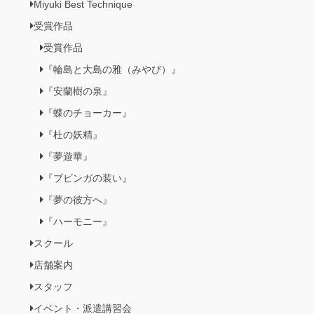
Miyuki Best Technique
受賞作品
受賞作品
『輪島と大島の雅（みやび）』
『安蘭樹の泉』
『蝶のチョーカー』
『杜の妖精』
『夢遊華』
『ブビンガの装い』
『夢の彼方へ』
『ハーモニー』
スクール
店舗案内
スタッフ
イベント・派遣講習会