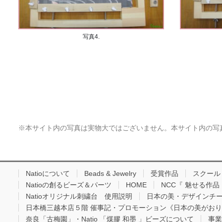
写真4.
※本サイト内の写真は実物大ではございません。本サイト内の写
Natioについて
Beads & Jewelry
受賞作品
スクール
Natioの創るビーズ＆パーツ
HOME
NCC『 魅せる作
Natioオリジナル刺繍台 使用説明
日本の美・デザインチ
日本橋三越本店５階 催事記・プロモーション《日本の美がお
奈良「古梅園」・Natio 「煤膠 和墨 」ビーズについて
事業