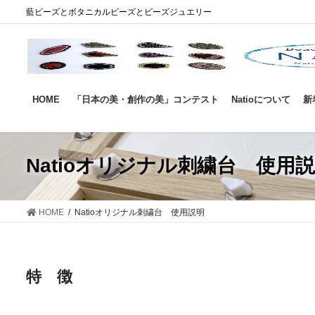
コ
ナ
藍ビーズとボタニカルビーズとビーズジュエリー
ン
ビ
テ
ゲ
ン
ー
ツ
シ
に
ョ
HOME
「日本の美・創作の美」コンテスト
Natioについて
新
移
ン
動
に
移
動
Natioオリジナル刺繍台 使用
HOME
Natioオリジナル刺繍台 使用説明
特 徴