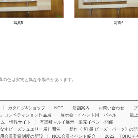
写真5.
写真6.
真の色は実物と異なる場合があります。
カタログ&ショップ
NCC
店舗案内
お問い合わせ
プ
品 』コンペティション作品展
展示会・イベント用 パネル
最上
ーム 情報サイト
有楽町マルイ展示・販売イベント開催
りなすビーズジュエリー展》開催
新作《 和 墨 ビーズ・パーツ》の
用会員登録制度の新設
NCC会員イベント紹介
2022 TOH