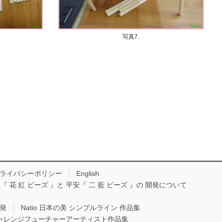
写真7.
ライバシーポリシー
English
『 花 紅 ビーズ 』と 平安『 二 藍 ビーズ 』の 開発について
開発
Natio 日本の美 シンプルライン 作品集
Oチャレンジフューチャーアーティスト作品集