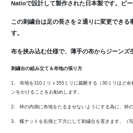
Natioで設計して製作された日本製です。
この刺繍台は足の長さを２通りに変更できる
す。
布を挟み込む仕様で、薄手の布からジーンズ
刺繍台の組み立て＆布地の張り方
1. 布地を310ミリｘ355ミリに裁断する（30ミリ
ンをかけることをお勧めします。
2. 枠の内側に布地をたるませないようにする為に、枠
3. 蝶ナットを右側と下方にして刺繍台を置きます。（