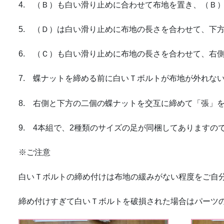
4. （Ｂ）も白い滑り止めに合わせて布地を置き、（Ｂ
5. （Ｄ）は白い滑り止めに布地の長さを合わせて、下
6. （Ｃ）も白い滑り止めに布地の長さを合わせて、右
7. 蝶ナットを締める前に白いＴボルトが布地が外れな
8. 右側と下方の二個の蝶ナットを交互に締めて「張」
9. 4本組で、2種類のサイズの足が同梱してありますの
※ご注意
白いＴボルトの締め付けは布地の緩みがない程度をご自
締め付けすぎて白いＴボルトを破損された場合はパーツ