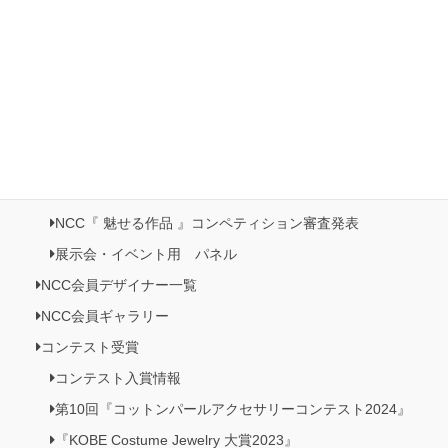
日本橋三越本店５階 催事記・プロモーション《日本の美がお
りなすビーズジュエリー展》開催
NCC情報
Natioクリエイターズクラブ
NCC・ビーズクラブメンバーズルーム
NCC会員イベント情報
NCC『 魅せる作品 』コンペティション作品展
NCC『 魅せる作品 』コンペティション審査発表
展示会・イベント用 パネル
NCC会員デザイナー一覧
NCC会員ギャラリー
コンテスト受賞
コンテスト入賞情報
第10回『コットンパールアクセサリーコンテスト2024』
『KOBE Costume Jewelry 大賞2023』