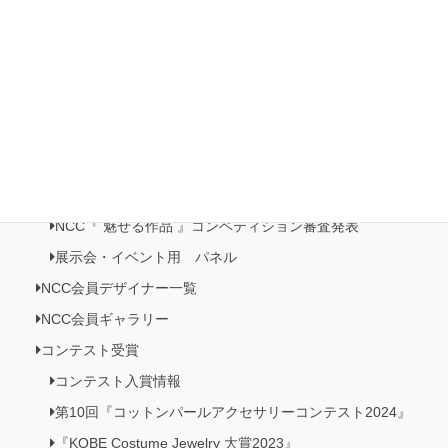
日本橋三越本店５階 催事記・プロモーション《日本の美がお
りなすビーズジュエリー展》開催
NCC情報
Natioクリエイターズクラブ
NCC・ビーズクラブメンバーズルーム
NCC会員イベント情報
NCC『 魅せる作品 』コンペティション作品展
NCC『 魅せる作品 』コンペティション審査発表
展示会・イベント用 パネル
NCC会員デザイナー一覧
NCC会員ギャラリー
コンテスト受賞
コンテスト入賞情報
第10回『コットンパールアクセサリーコンテスト2024』
『KOBE Costume Jewelry 大賞2023』