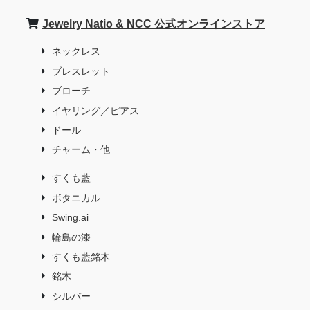
Jewelry Natio & NCC 公式オンラインストア
ネックレス
ブレスレット
ブローチ
イヤリング／ピアス
ドール
チャーム・他
すくも藍
ボタニカル
Swing.ai
輪島の漆
すくも藍銘木
銘木
シルバー