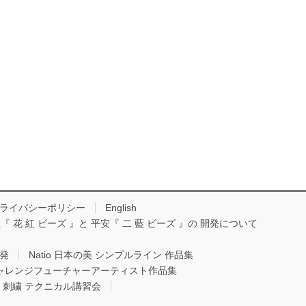
ライバシーポリシー
English
『 花 紅 ビーズ 』と 平安『 二 藍 ビーズ 』の 開発について
開発
Natio 日本の美 シンプルライン 作品集
Oチャレンジフューチャーアーティスト作品集
io 刺繍 テクニカル講習会