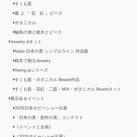
すくも藍
最 上 『 花 紅 』ビーズ
ボタニカル
輪島の漆と銘木とビーズ
Jewelry &キット
Natio 日本の美 シンプルライン 作品集
銘木で創るJewelry
Swing.aiシリーズ
すくも藍・ボタニカル Beads作品
すくも藍・花紅・二藍・MIX・ボタニカル Beadsキット
展示会＆イベント
2026日本ホビーショー出展
「日本の美・創作の美」コンテスト
《イベントと企画》
《2025ホビーショー出展》