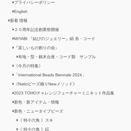
プライバシーポリシー
English
新着 情報
２０周年記念創業祭開催
MIYABI 『結びのジュエリー』絹 糸・コード
『楽しいもの創りの会』
布地・型・銘木台座・コード類 サンプル
《今月の特集》
「International Beads Biennale 2024」
《Natioビーズ織りNewメソッド》
2023 TOHOチャレンジフューチャーミニキット作品集
新色・新アイテム・情報
新色・ニュータイプビーズ
《 特小六角 》スキ
《 特小六角 》砡