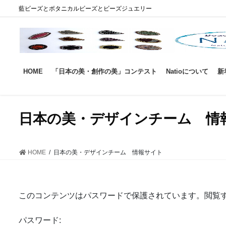
コ
ナ
藍ビーズとボタニカルビーズとビーズジュエリー
ン
ビ
テ
ゲ
ン
ー
ツ
シ
に
ョ
HOME
「日本の美・創作の美」コンテスト
Natioについて
新
移
ン
動
に
移
動
日本の美・デザインチーム 情
HOME
日本の美・デザインチーム 情報サイト
このコンテンツはパスワードで保護されています。閲覧
パスワード: