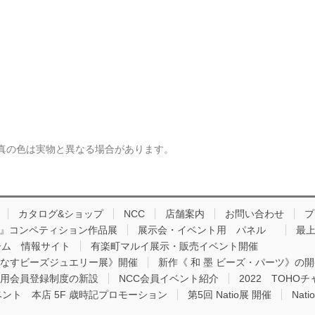
真の色は実物と異なる場合があります。
カタログ&ショップ
NCC
店舗案内
お問い合わせ
プ
品 』コンペティション作品展
展示会・イベント用 パネル
最上
ーム 情報サイト
有楽町マルイ展示・販売イベント開催
りなすビーズジュエリー展》開催
新作《 和 墨 ビーズ・パーツ》の
用会員登録制度の新設
NCC会員イベント紹介
2022 TOH
ベント 本店 5F 歳時記プロモーション
第5回 Natio展 開催
Nat