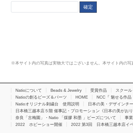
※本サイト内の写真は実物大ではございません。本サイト内の写
Natioについて
Beads & Jewelry
受賞作品
スクール
Natioの創るビーズ＆パーツ
HOME
NCC『 魅せる作
Natioオリジナル刺繍台 使用説明
日本の美・デザインチ
日本橋三越本店５階 催事記・プロモーション《日本の美がお
奈良「古梅園」・Natio 「煤膠 和墨 」ビーズについて
事業
2022 ホビーショー開催
2022 第3回 日本橋三越本店イ