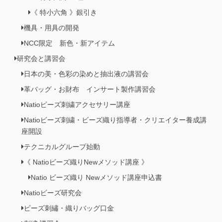
《 特小六角 》銀引き
機具・用具の開発
NCC限定 新色・新アイテム
研究会と講習会
日本の美・色彩の染めと抽出液の講習会
革バッグ・お財布 インサート製作講習会
Natioビーズ刺繍アクセサリー講座
Natioビーズ刺繍・ビーズ織り指導者・クリエイター養成講
座開設
テクニカルグループ始動
《 Natioビーズ織りNewメソッド講座 》
Natio ビーズ織り Newメソッド講座申込書
Natioビーズ研究会
ビーズ刺繡・織りバッグ口金