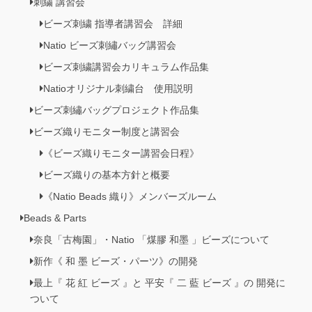
刺繍 講習会
ビーズ刺繍 指導者講習会 詳細
Natio ビーズ刺繡バッグ講習会
ビーズ刺繍講習会カリキュラム作品集
Natioオリジナル刺繍台 使用説明
ビーズ刺繡バッグプロジェクト作品集
ビーズ織りモニター制度と講習会
《ビーズ織りモニター講習会日程》
ビーズ織りの基本方針と概要
《Natio Beads 織り》メンバーズルーム
Beads & Parts
奈良「古梅園」・Natio 「煤膠 和墨 」ビーズについて
新作《 和 墨 ビーズ・パーツ》の開発
最上『 花 紅 ビーズ 』と 平安『 二 藍 ビーズ 』の 開発に
ついて