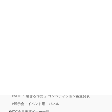
第5回 Natio展 開催
2022 第3回 日本橋三越本店イベント 本店 5F 歳時記プロ
モーション
2022ホビーショー
有楽町マルイ展示・販売イベント開催
日本橋三越本店５階 催事記・プロモーション《日本の美がお
りなすビーズジュエリー展》開催
NCC情報
Natioクリエイターズクラブ
NCC・ビーズクラブメンバーズルーム
NCC会員イベント情報
NCC『 魅せる作品 』コンペティション作品展
NCC『 魅せる作品 』コンペティション審査発表
展示会・イベント用 パネル
NCC会員デザイナー一覧