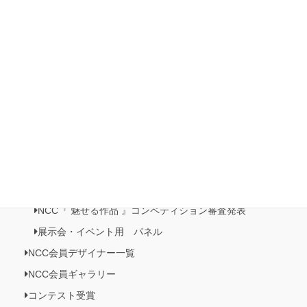
モーション
2022ホビーショー
有楽町マルイ展示・販売イベント開催
日本橋三越本店５階 催事記・プロモーション《日本の美がお
りなすビーズジュエリー展》開催
NCC情報
Natioクリエイターズクラブ
NCC・ビーズクラブメンバーズルーム
NCC会員イベント情報
NCC『 魅せる作品 』コンペティション作品展
NCC『 魅せる作品 』コンペティション審査発表
展示会・イベント用 パネル
NCC会員デザイナー一覧
NCC会員ギャラリー
コンテスト受賞